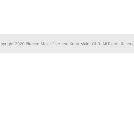
pyright 2020 Blumen Maier Elke und Kuno Maier GbR. All Rights Reser