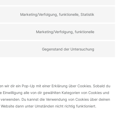
C
s
o
e
n
Marketing/Verfolgung, funktionelle, Statistik
n
C
s
t
o
e
t
n
Marketing/Verfolgung, funktionelle
n
C
o
s
t
o
s
e
t
n
Gegenstand der Untersuchung
e
n
C
o
s
r
t
o
s
e
v
t
n
e
n
i
o
s
r
t
c
s
e
v
t
e
e
n wir dir ein Pop-Up mit einer Erklärung über Cookies. Sobald du
n
i
o
w
r
ine Einwilligung alle von dir gewählten Kategorien von Cookies und
t
c
s
o
v
zu verwenden. Du kannst die Verwendung von Cookies über deinen
t
e
e
r
i
 Website dann unter Umständen nicht richtig funktioniert.
o
g
r
d
c
s
o
v