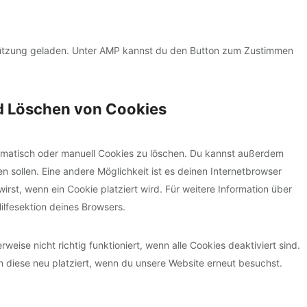
p
e
e
o
i
r
y
r
g
c
e
o
v
l
stützung geladen. Unter AMP kannst du den Button zum Zustimmen
e
s
u
i
e
f
s
t
c
-
a
u
e
f
nd Löschen von Cookies
c
b
s
o
e
e
o
n
b
n
matisch oder manuell Cookies zu löschen. Du kannst außerdem
t
o
s
en sollen. Eine andere Möglichkeit ist es deinen Internetbrowser
s
o
t
irst, wenn ein Cookie platziert wird. Für weitere Information über
k
i
ilfesektion deines Browsers.
g
e
eise nicht richtig funktioniert, wenn alle Cookies deaktiviert sind.
s
 diese neu platziert, wenn du unsere Website erneut besuchst.