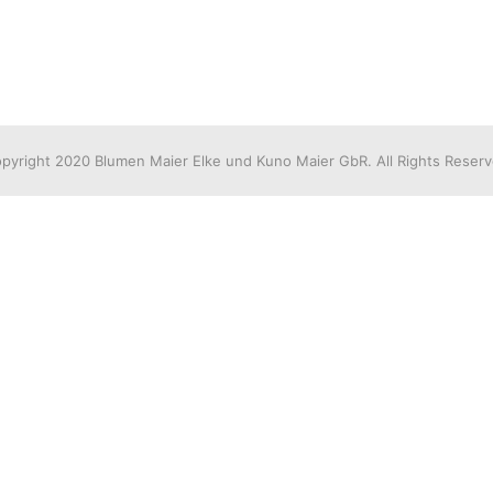
pyright 2020 Blumen Maier Elke und Kuno Maier GbR. All Rights Reser